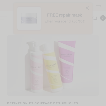
Accéder
au
Livraison GRATUITE à partir de 40 euros
contenu
FREE repair mask
0
Panie
0
articl
when you spend £50/60€
DÉFINITION ET COIFFAGE DES BOUCLES