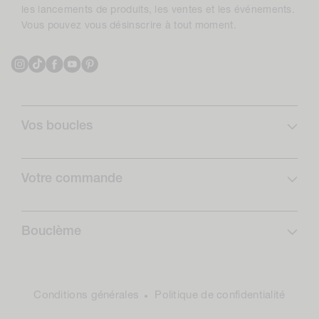
les lancements de produits, les ventes et les événements.
Vous pouvez vous désinscrire à tout moment.
Instagram
TikTok
Facebook
YouTube
Pinterest
Vos boucles
Profil de boucles
Curlcare
Votre commande
Abonnez-vous et économisez
FAQ
Routines boucles
Livraison
Bouclème
Retours
Qui sommes-nous ?
Formulaire de rétractation
Notre impact positif
Le Club
Conditions générales
Politique de confidentialité
Nous contacter
Recommandez un(e) ami(e)