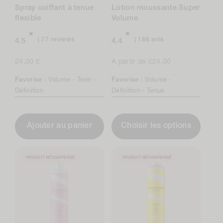
Spray coiffant à tenue
Lotion moussante Super
flexible
Volume
77
186
77 reviews
186 avis
4.5
4.4
total
avis
reviews
au
Prix
24,00 £
Prix
A partir de £24.00
total
normal
normal
Favorise :
Volume -
Tenir -
Favorise :
Volume -
Définition
Définition -
Tenue
Ajouter au panier
Choisir les options
PRODUIT RÉCOMPENSÉ
PRODUIT RÉCOMPENSÉ