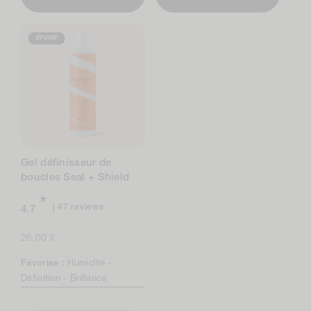
ÉPUISÉ
Gel définisseur de
boucles Seal + Shield
47
47 reviews
4.7
total
reviews
Prix
26,00 £
normal
Favorise :
Humidité -
Définition -
Brillance