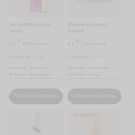
Gel coiffant longue
Masque hydratant
tenue
intensif
616
445
616 reviews
445 reviews
4.7
4.7
total
total
reviews
reviews
Prix
A partir de £22.00
Prix
A partir de £30.00
normal
normal
Favorise :
Définition -
Favorise :
Hydratation -
Brillance -
Hydratation
Définition -
Force
Choisir les options
Choisir les options
MEILLEURE VENTE