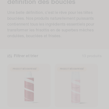
o
définition des boucles
l
Une belle définition, c'est le rêve pour les têtes
l
bouclées. Nos produits naturellement puissants
e
contiennent tous les ingrédients essentiels pour
transformer les frisottis en de superbes mèches
c
ondulées, bouclées et frisées.
t
i
o
Filtrer et trier
13 produits
n
PRODUIT RÉCOMPENSÉ
PRODUIT RÉCOMPENSÉ
: