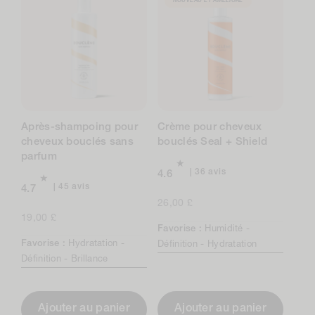
NOUVEAU ET AMÉLIORÉ
Après-shampoing pour
Crème pour cheveux
cheveux bouclés sans
bouclés Seal + Shield
parfum
36
36 avis
4.6
avis
45
45 avis
4.7
au
avis
Prix
26,00 £
total
au
Prix
19,00 £
normal
total
Favorise :
Humidité -
normal
Favorise :
Hydratation -
Définition -
Hydratation
Définition -
Brillance
Ajouter au panier
Ajouter au panier