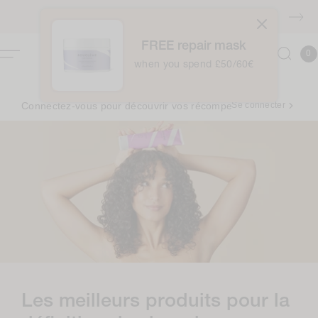
Accéder
au
Livraison GRATUITE à partir de 40 euros
contenu
FREE repair mask
0
Panie
0
articl
when you spend £50/60€
Connectez-vous pour découvrir vos récompenses ✨
Se connecter
C
Les meilleurs produits pour la