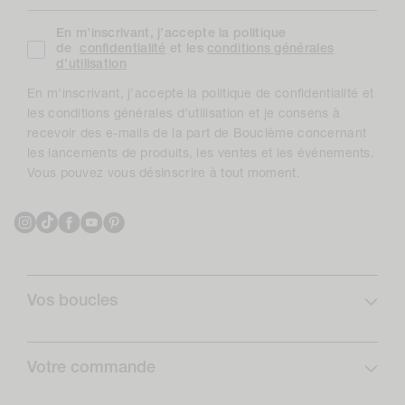
En m’inscrivant, j’accepte la politique
de
confidentialité
et les
conditions générales
d’utilisation
En m’inscrivant, j’accepte la politique de confidentialité et
les conditions générales d’utilisation et je consens à
recevoir des e-mails de la part de Bouclème concernant
les lancements de produits, les ventes et les événements.
Vous pouvez vous désinscrire à tout moment.
Instagram
TikTok
Facebook
YouTube
Pinterest
Vos boucles
Profil de boucles
Curlcare
Votre commande
Abonnez-vous et économisez