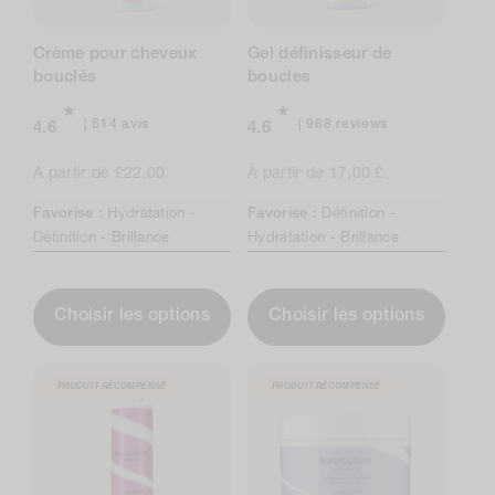
Crème pour cheveux
Gel définisseur de
bouclés
boucles
614
968
614 avis
968 reviews
4.6
4.6
avis
total
au
reviews
Prix
A partir de £22.00
Prix
À partir de 17,00 £
total
normal
normal
Favorise :
Hydratation -
Favorise :
Définition -
Définition -
Brillance
Hydratation -
Brillance
Choisir les options
Choisir les options
PRODUIT RÉCOMPENSÉ
PRODUIT RÉCOMPENSÉ