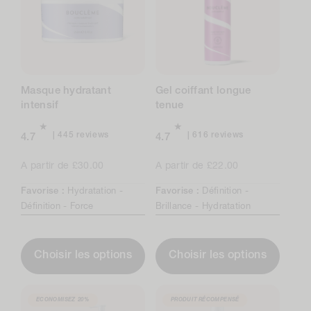
Masque hydratant
Gel coiffant longue
intensif
tenue
445
616
445 reviews
616 reviews
4.7
4.7
total
total
reviews
reviews
Prix
A partir de £30.00
Prix
A partir de £22.00
normal
normal
Favorise :
Hydratation -
Favorise :
Définition -
Définition -
Force
Brillance -
Hydratation
Choisir les options
Choisir les options
ECONOMISEZ
20%
PRODUIT RÉCOMPENSÉ