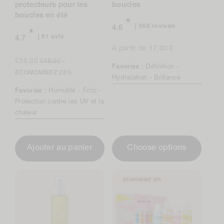
protecteurs pour les
boucles
boucles en été
968
968 reviews
4.6
total
61
61 avis
4.7
reviews
avis
Prix
À partir de 17,00 £
au
Prix
Prix
normal
£36.00
£48.00
-
total
Favorise :
Définition -
de
normal
ECONOMISEZ
25%
Hydratation -
Brillance
vente
Favorise :
Humidité -
Frizz -
Protection contre les UV et la
chaleur
Ajouter au panier
Choose options
ECONOMISEZ
10%