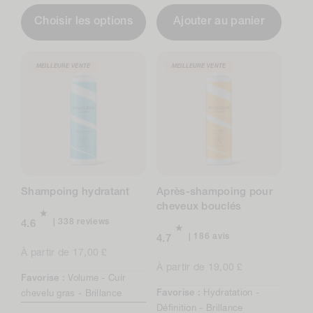
Choisir les options
Ajouter au panier
MEILLEURE VENTE
MEILLEURE VENTE
Shampoing hydratant
Après-shampoing pour
cheveux bouclés
338
338 reviews
4.6
total
186
186 avis
4.7
reviews
avis
Prix
À partir de 17,00 £
au
normal
Prix
À partir de 19,00 £
Favorise :
Volume -
Cuir
total
normal
Favorise :
Hydratation -
chevelu gras -
Brillance
Définition -
Brillance