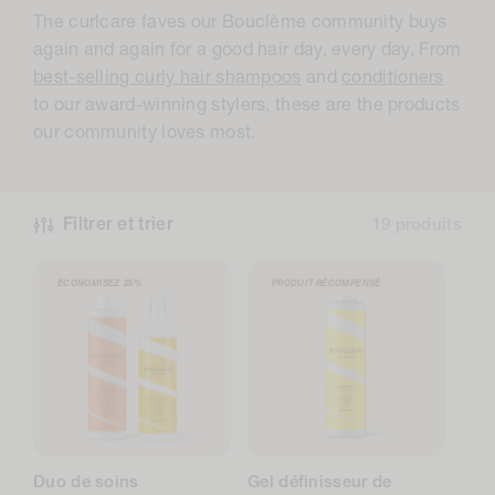
o
The curlcare faves our Bouclème community buys
l
again and again for a good hair day, every day. From
l
best-selling curly hair shampoos
and
conditioners
to our award-winning stylers, these are the products
e
our community loves most.
c
t
i
Filtrer et trier
19 produits
o
n
ECONOMISEZ
25%
PRODUIT RÉCOMPENSÉ
:
Duo de soins
Gel définisseur de