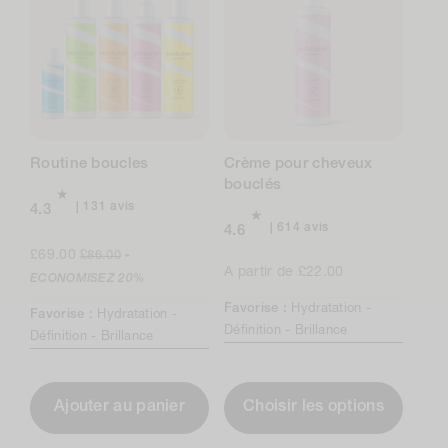
Routine boucles
Crème pour cheveux
bouclés
131
131 avis
4.3
avis
614
614 avis
4.6
au
avis
Prix
Prix
£69.00
£86.00
-
total
au
de
normal
Prix
A partir de £22.00
ECONOMISEZ
20%
total
vente
normal
Favorise :
Hydratation -
Favorise :
Hydratation -
Définition -
Brillance
Définition -
Brillance
Ajouter au panier
Choisir les options