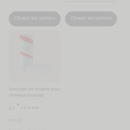
Choisir les options
Choisir les options
Serviette de toilette pour
cheveux bouclés
218
218 avis
4.7
avis
au
Prix
£30.00
total
normal