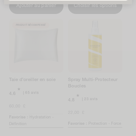
Ajouter au panier
Choisir les options
PRODUIT RÉCOMPENSÉ
Taie d’oreiller en soie
Spray Multi-Protecteur
Boucles
65
65 avis
4.6
avis
23
23 avis
4.8
au
avis
Prix
60,00 £
total
au
normal
Prix
22,00 £
Favorise :
Hydratation -
total
normal
Favorise :
Protection -
Force
Définition