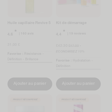
Huile capillaire Revive 5
Kit de démarrage
160
19
160 avis
19 reviews
4.6
4.4
avis
total
au
reviews
Prix
31,00 £
Prix
Prix
£42.30
£47.00
-
total
normal
de
normal
ECONOMISEZ
10%
Favorise :
Résistance -
vente
Définition -
Brillance
Favorise :
Hydratation -
Définition
Ajouter au panier
Ajouter au panier
PRODUIT RÉCOMPENSÉ
PRODUIT RÉCOMPENSÉ