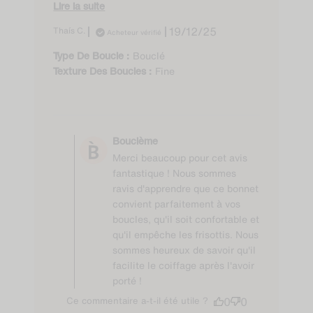
crépus et ne détruit pas les boucles...
Lire la suite
Published
Thaís C.
19/12/25
Acheteur vérifié
date
Bouclé
Type De Boucle :
Fine
Texture Des Boucles :
Comments by Store
Owner on Review by
Bouclème
Bouclème on Tue Jan
Merci beaucoup pour cet avis
06 2026
fantastique ! Nous sommes
ravis d'apprendre que ce bonnet
convient parfaitement à vos
boucles, qu'il soit confortable et
qu'il empêche les frisottis. Nous
sommes heureux de savoir qu'il
facilite le coiffage après l'avoir
porté !
Ce commentaire a-t-il été utile ?