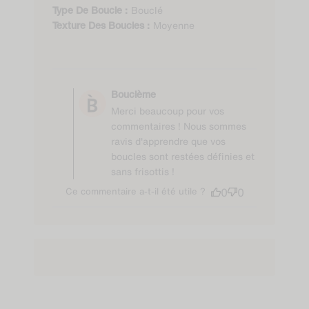
date
Bouclé
Type De Boucle :
Moyenne
Texture Des Boucles :
Comments by Store
Owner on Review by
Bouclème
Bouclème on Mon Nov
Merci beaucoup pour vos
24 2025
commentaires ! Nous sommes
ravis d'apprendre que vos
boucles sont restées définies et
sans frisottis !
Ce commentaire a-t-il été utile ?
0
0