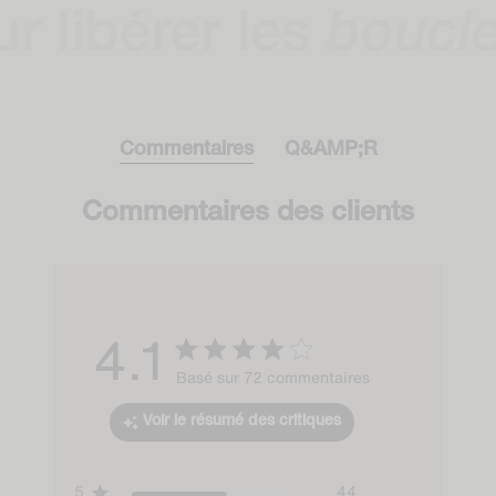
bérer les
boucles
Commentaires
Q&AMP;R
Commentaires des clients
4.1
Score of 4.1 out of 5
Basé sur 72 commentaires
stars
Voir le résumé des critiques