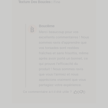
Bouclé
Type De Boucle :
Fine
Texture Des Boucles :
Comments by Store
Owner on Review by
Bouclème
Bouclème on Tue Jan
Merci beaucoup pour vos
14 2025
excellents commentaires ! Nous
sommes ravis d'apprendre que
vos torsades sont restées
fraîches et sans frisottis, même
après avoir porté un bonnet, ce
qui prouve l'efficacité du
produit ! Nous sommes ravis
que vous l'aimiez et nous
apprécions vraiment que vous
partagiez votre expérience.
Ce commentaire a-t-il été utile ?
0
0