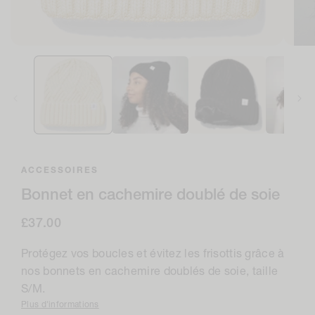
Ouvrir
Ouvri
le
le
média
médi
1
4
dans
en
la
moda
modale
ACCESSOIRES
Bonnet en cachemire doublé de soie
Prix
£37.00
normal
Protégez vos boucles et évitez les frisottis grâce à
nos bonnets en cachemire doublés de soie, taille
S/M.