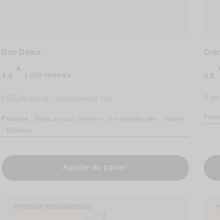
Duo Détox
Crè
250
250 reviews
4.6
4.6
total
Prix
Prix
reviews
Prix
A pa
£25.20
£28.00
-
ECONOMISEZ
10%
de
normal
nor
Favo
Favorise :
Soins du cuir chevelu -
Cuir chevelu sec -
Volume
vente
-
Brillance
Ajouter au panier
PRODUIT RÉCOMPENSÉ
P