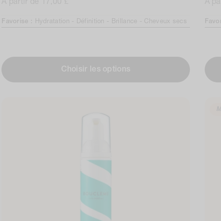
Prix
À partir de 17,00 £
reviews
Prix
À pa
normal
nor
Favorise :
Hydratation -
Définition -
Brillance -
Cheveux secs
Favo
Choisir les options
M