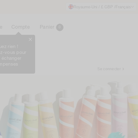
Royaume-Uni / £ GBP /
Français
0
Panier
e
Compte
Panier
0
Article
ez rien !
Le Club
z-vous pour
t échanger
ompenses
Se connecter