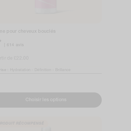
me pour cheveux bouclés
614
614 avis
avis
rtir de £22.00
au
total
mal
rise :
Hydratation -
Définition -
Brillance
Choisir les options
RODUIT RÉCOMPENSÉ