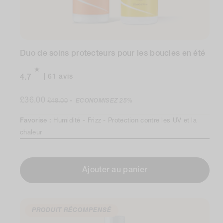
Duo de soins protecteurs pour les boucles en été
61
61 avis
4.7
avis
Prix
Prix
au
£36.00
£48.00
-
ECONOMISEZ
25%
total
de
normal
Favorise :
Humidité -
Frizz -
Protection contre les UV et la
vente
chaleur
Ajouter au panier
PRODUIT RÉCOMPENSÉ