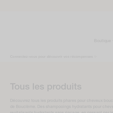
Accéder
au
contenu
Boutique
Connectez-vous pour découvrir vos récompenses ✨
C
Tous les produits
o
Découvrez tous les produits phares pour cheveux boucl
l
de Bouclème. Des shampooings hydratants pour chev