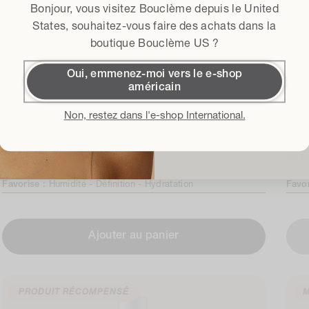
Bonjour, vous visitez Bouclème depuis le
United
Conditions généra
J'accepte les 
States
, souhaitez-vous faire des achats dans la
boutique Bouclème US ?
Obtenir 15
Oui, emmenez-moi vers le e-shop
américain
Crème pour cheveux bouclés Seal + Shield
Gel 
En m'inscrivant, j'accepte la
Pol
générales d'utilisation
et je con
Non, restez dans l'e-shop International.
concernant les derniers lanc
36
36 avis
4.6
4.7
événements. Vous pouve
avis
Prix
26,00 £
au
Prix
26,0
total
normal
nor
Favorise :
Humidité -
Définition -
Hydratation
Favo
Ajouter au panier
PRODUIT RÉCOMPENSÉ
M