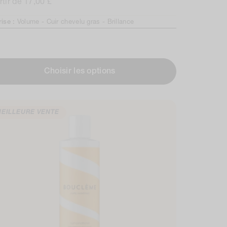
rtir de 17,00 £
reviews
mal
rise :
Volume -
Cuir chevelu gras -
Brillance
Choisir les options
EILLEURE VENTE