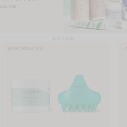
s serviettes et les
boucles !
49 produits
ECONOMISEZ
10%
P