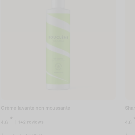
Crème lavante non moussante
Sha
142
142 reviews
4.6
4.6
total