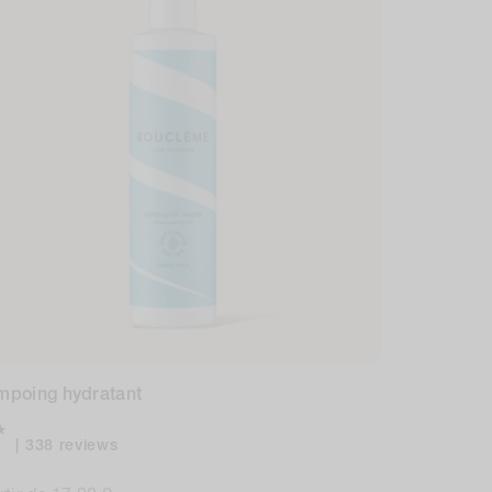
mpoing hydratant
338
338 reviews
total