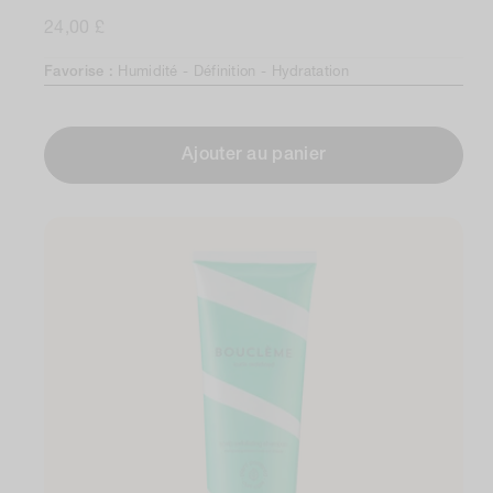
avis
Prix
24,00 £
au
total
normal
Favorise :
Humidité -
Définition -
Hydratation
Ajouter au panier