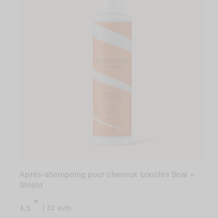
Après-shampoing pour cheveux bouclés Seal +
Shield
32
32 avis
4.5