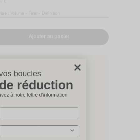
0 £
reviews
mal
rise :
Volume -
Tenir -
Définition
Ajouter au panier
PUISÉ
 vos boucles
de réduction
ermer×
vez à notre lettre d'information