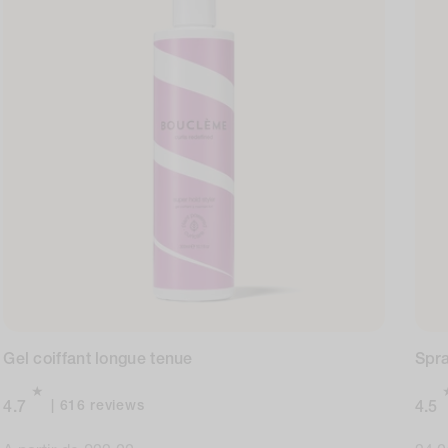
Gel coiffant longue tenue
Spra
616
616 reviews
4.7
4.5
total