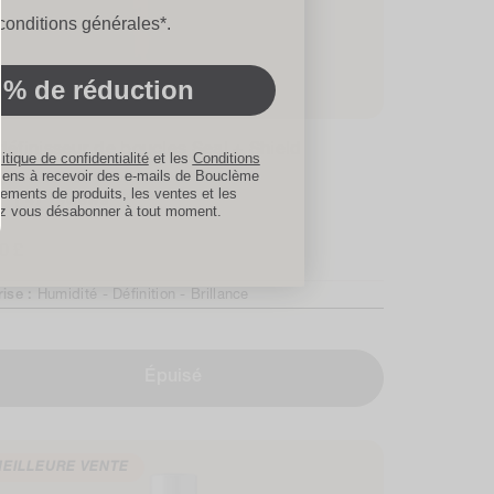
les d'utilisation
conditions générales*.
 % de réduction
définisseur de boucles Seal + Shield
itique de confidentialité
et les
Conditions
sens à recevoir des e-mails de Bouclème
ements de produits, les ventes et les
47
47 reviews
z vous désabonner à tout moment.
total
0 £
reviews
mal
rise :
Humidité -
Définition -
Brillance
Épuisé
EILLEURE VENTE