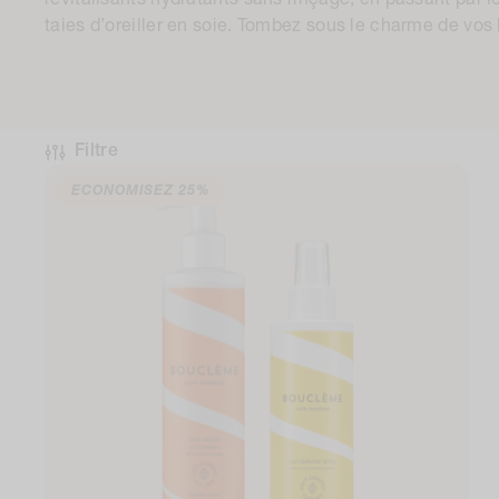
revitalisants hydratants sans rinçage, en passant par le
l
taies d’oreiller en soie. Tombez sous le charme de vos 
e
c
Filtre
t
ECONOMISEZ
25%
i
o
n
: