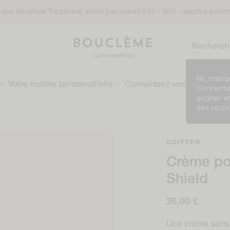
ensive Moisture Treatment when you spend £50 / €60 - applies autom
Recherch
Ne manqu
Votre routine personnalisée
Connaissez vos boucles
Connecte
gagner e
des réc
COIFFER
Crème po
Shield
Prix
26,00 £
normal
Une crème sans 