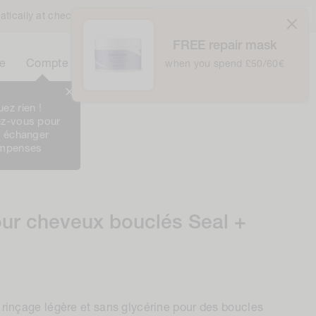
Royaume-Uni / £ GBP /
Français
atically at checkout
FREE repair mask
0
Panier
e
Compte
Panier
when you spend £50/60€
0
Article
ez rien !
Le Club
z-vous pour
t échanger
ompenses
ur cheveux bouclés Seal +
rinçage légère et sans glycérine pour des boucles