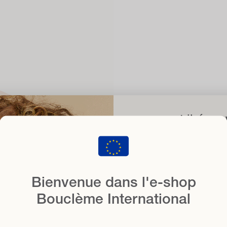
Libérez
avec 15% 
f
lorsque vous vous inscri
E-mail
Bienvenue dans l'e-shop
Bouclème International
Type de cheveux