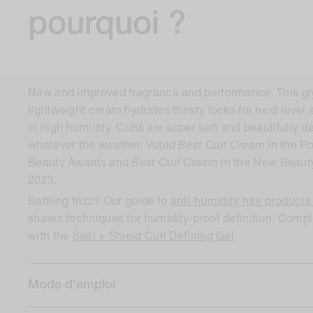
pourquoi ?
New and improved fragrance and performance. This gly
lightweight cream hydrates thirsty locks for next level 
in high humidity. Curls are super soft and beautifully d
whatever the weather. Voted
Best Curl Cream
in the P
Beauty Awards and
Best Curl Cream
in the New Beaut
2023.
Battling frizz? Our guide to
anti-humidity hair product
shares techniques for humidity-proof definition. Compl
with the
Seal + Shield Curl Defining Gel
.
Mode d'emploi