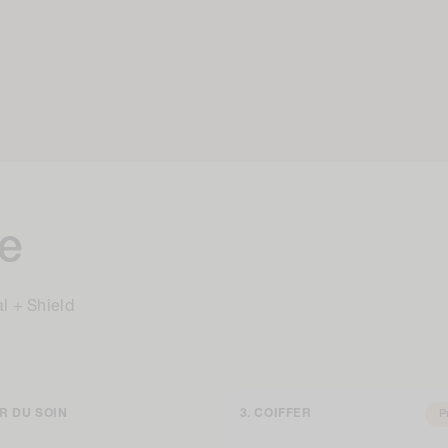
ne
l + Shield
R DU SOIN
COIFFER
P