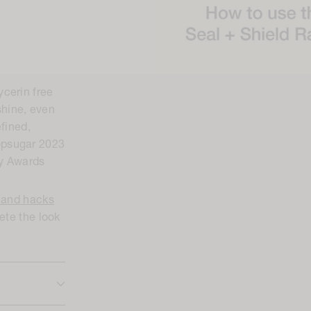
cerin free
shine, even
efined,
opsugar 2023
y Awards
s and hacks
ete the look