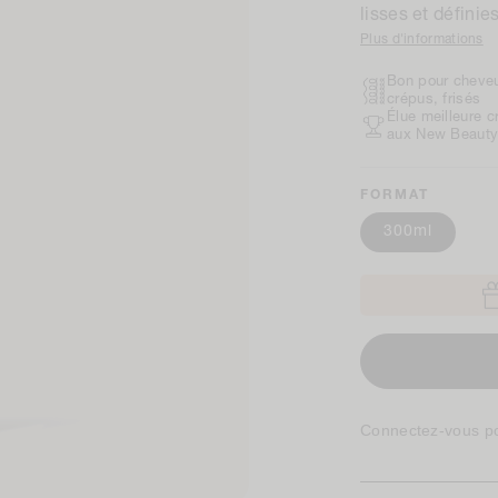
lisses et définies
Plus d'informations
Bon pour cheveu
crépus, frisés
Élue meilleure 
aux New Beauty
FORMAT
300ml
Connectez-vous p