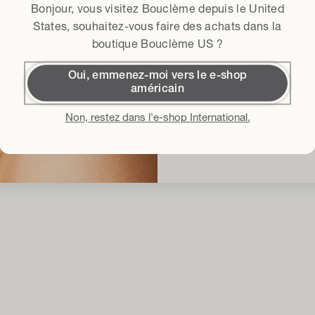
Bonjour, vous visitez Bouclème depuis le
United
Conditions généra
J'accepte les 
States
, souhaitez-vous faire des achats dans la
boutique Bouclème US ?
Obtenir 15
Oui, emmenez-moi vers le e-shop
américain
NATURELLEMENT PUISSANT
CERTIFIÉ SANS
En m'inscrivant, j'accepte la
Pol
générales d'utilisation
et je con
Non, restez dans l'e-shop International.
concernant les derniers lanc
événements. Vous pouve