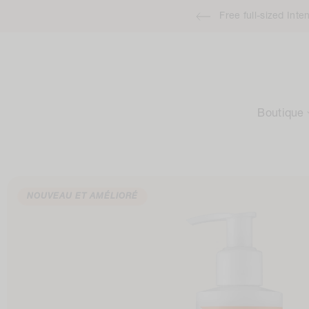
Accéder
Free full-sized Int
au
contenu
Boutique
Passer aux
informations
NOUVEAU ET AMÉLIORÉ
sur le
produit