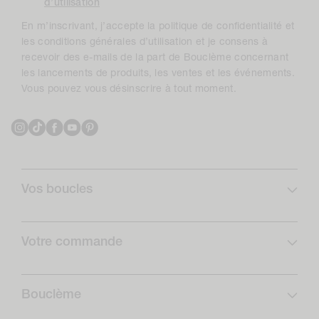
d’utilisation
En m’inscrivant, j’accepte la politique de confidentialité et
les conditions générales d’utilisation et je consens à
recevoir des e-mails de la part de Bouclème concernant
les lancements de produits, les ventes et les événements.
Vous pouvez vous désinscrire à tout moment.
Instagram
TikTok
Facebook
YouTube
Pinterest
Vos boucles
Profil de boucles
Curlcare
Votre commande
Abonnez-vous et économisez
FAQ
Routines boucles
Livraison
Bouclème
Retours