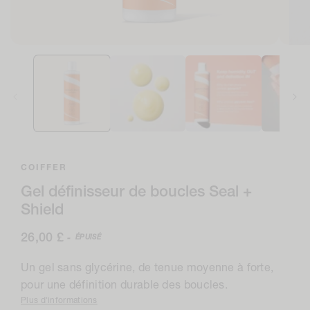
Ouvrir
Ouvri
le
le
média
médi
1
2
dans
en
la
moda
modale
COIFFER
Gel définisseur de boucles Seal +
Shield
Prix
26,00 £
ÉPUISÉ
-
normal
Un gel sans glycérine, de tenue moyenne à forte,
pour une définition durable des boucles.
Plus d'informations