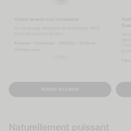
Crème lavante non moussante
Apr
Seal
Un co-lavage nettoyant et revitalisant idéal
pour les boucles sèches.
Un a
glyc
Favorise :
Hydratation -
Définition -
Brillance -
l'hu
Cheveux secs
et a
Prix
17,00 £
Favo
normal
Ajouter au panier
Naturellement puissant