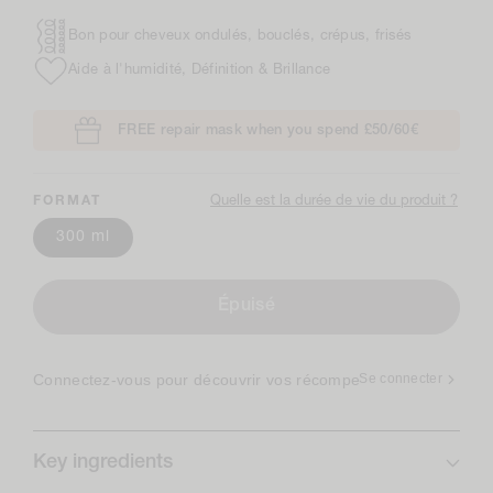
Bon pour cheveux ondulés, bouclés, crépus, frisés
Aide à l'humidité, Définition & Brillance
FREE repair mask when you spend £50/60€
Quelle est la durée de vie du produit ?
FORMAT
300 ml
Épuisé
Connectez-vous pour découvrir vos récompenses ✨
Se connecter
Key ingredients