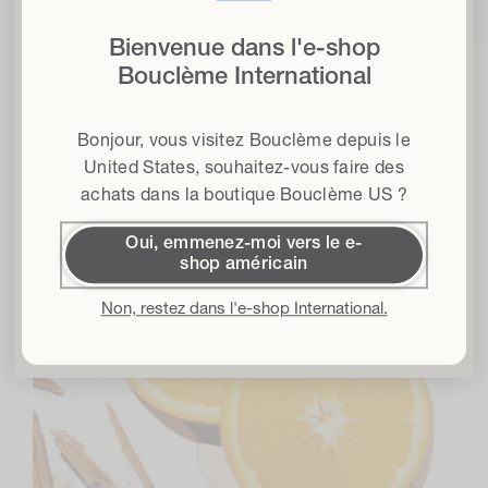
lorsque vous vous inscrivez à notre lettre d'information
Bienvenue dans l'e-shop
E-mail
Bouclème International
Type de cheveux
Bonjour, vous visitez Bouclème depuis le
Ingrédients
Conditions générales d'utilisation
J'accepte les conditions générales*.
United States
, souhaitez-vous faire des
achats dans la boutique Bouclème US ?
Obtenir 15 % de réduction
Oui, emmenez-moi vers le e-
shop américain
En m'inscrivant, j'accepte la
Politique de confidentialité
et les
Conditions
générales d'utilisation
et je consens à recevoir des e-mails de Bouclème
concernant les derniers lancements de produits, les ventes et les
Non, restez dans l'e-shop International.
événements. Vous pouvez vous désabonner à tout moment.