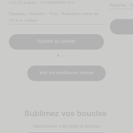
normal
Prix
Prix
£36.00
£48.00
-
ECONOMISEZ
25%
Favorise :
D
de
normal
vente
Favorise :
Humidité -
Frizz -
Protection contre les
UV et la chaleur
Ajouter au panier
Voir les meilleures ventes
Sublimez vos boucles
Sélectionnez votre type de boucles