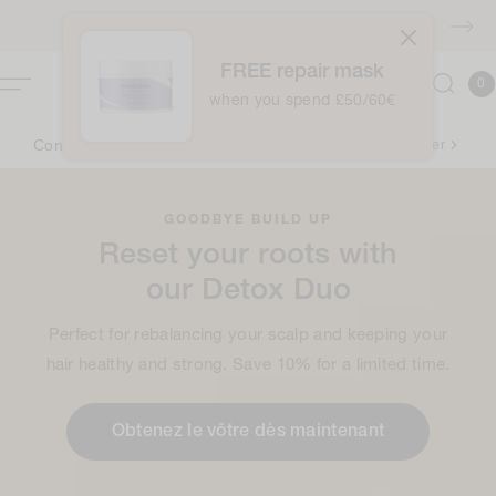
Accéder
au
Livraison GRATUITE à partir de 40 euros
contenu
FREE repair mask
0
Panie
0
articl
when you spend £50/60€
Connectez-vous pour découvrir vos récompenses ✨
Se connecter
GOODBYE BUILD UP
Reset your roots with
our Detox Duo
Perfect for rebalancing your scalp and keeping your
hair healthy and strong. Save 10% for a limited time.
Obtenez le vôtre dès maintenant