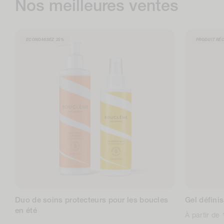
Nos meilleures ventes
ECONOMISEZ
25%
PRODUIT RÉ
Duo de soins protecteurs pour les boucles
Gel défini
en été
Prix
À partir de