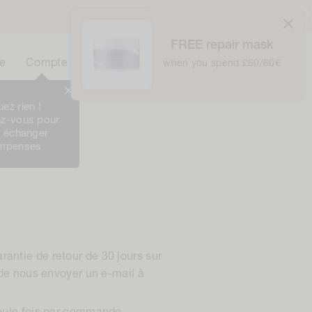
Royaume-Uni / £ GBP /
Français
FREE repair mask
0
Panier
e
Compte
Panier
when you spend £50/60€
0
Article
ez rien !
Le Club
z-vous pour
t échanger
ompenses
rantie de retour de 30 jours sur
t de nous envoyer un e-mail à