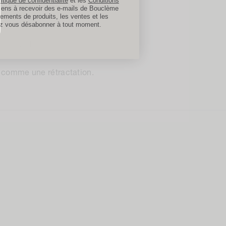
itique de confidentialité
et les
Conditions
ion initiaux. Si votre
sens à recevoir des e-mails de Bouclème
ements de produits, les ventes et les
 de 4 £ / 6 € seront également
z vous désabonner à tout moment.
é leur droit légal de
ré comme une rétractation.