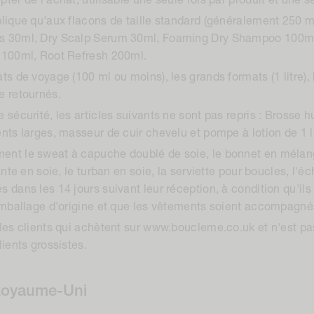
pter de l'achat, utilisable une seule fois par produit et une
plique qu'aux flacons de taille standard (généralement 250 
ps 30ml, Dry Scalp Serum 30ml, Foaming Dry Shampoo 100ml
l 100ml, Root Refresh 200ml.
ts de voyage (100 ml ou moins), les grands formats (1 litre), 
e retournés.
e sécurité, les articles suivants ne sont pas repris : Bross
nts larges, masseur de cuir chevelu et pompe à lotion de 1 li
ment le sweat à capuche doublé de soie, le bonnet en méla
ante en soie, le turban en soie, la serviette pour boucles, l'é
 dans les 14 jours suivant leur réception, à condition qu'ils n
 emballage d'origine et que les vêtements soient accompagnés
 les clients qui achètent sur www.boucleme.co.uk et n'est pa
lients grossistes.
 Royaume-Uni