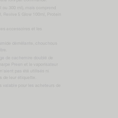
 seule fois par commande.
ml ou 300 ml), mais comprend
, Revive 5 Glow 100ml, Protein
les accessoires et les
e humide démêlante, chouchous
tre.
nge de cachemire doublé de
charpe Preen et le vaporisateur
'aient pas été utilisés ni
 de leur étiquette.
s valable pour les acheteurs de