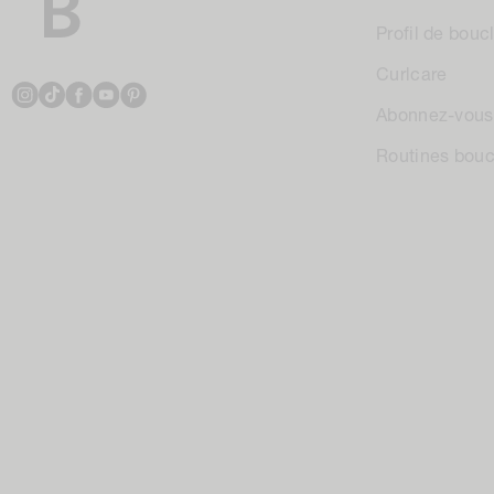
Profil de bouc
Curlcare
Instagram
TikTok
Facebook
YouTube
Pinterest
Abonnez-vous
Routines bouc