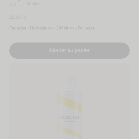
45
45 avis
4.4
avis
au
Prix
22,00 £
total
normal
Favorise :
Hydratation -
Définition -
Brillance
Ajouter au panier