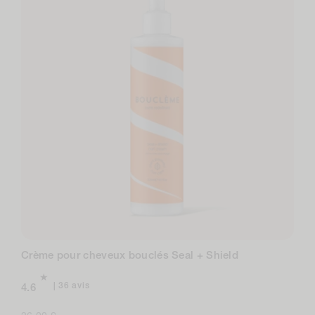
Crème pour cheveux bouclés Seal + Shield
36
36 avis
4.6
avis
au