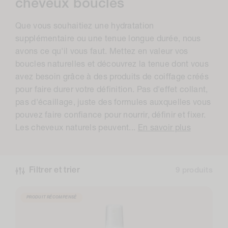
o
cheveux bouclés
l
Que vous souhaitiez une hydratation
l
supplémentaire ou une tenue longue durée, nous
e
avons ce qu'il vous faut. Mettez en valeur vos
boucles naturelles et découvrez la tenue dont vous
c
avez besoin grâce à des produits de coiffage créés
t
pour faire durer votre définition. Pas d'effet collant,
i
pas d'écaillage, juste des formules auxquelles vous
o
pouvez faire confiance pour nourrir, définir et fixer.
Les cheveux naturels peuvent...
En savoir plus
n
:
Filtrer et trier
9 produits
PRODUIT RÉCOMPENSÉ