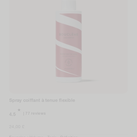
Spray coiffant à tenue flexible
77
77 reviews
4.5
total
reviews
Prix
24,00 £
normal