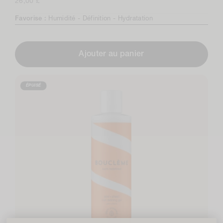
Prix
26,00 £
total
normal
Favorise :
Humidité -
Définition -
Hydratation
Ajouter au panier
ÉPUISÉ