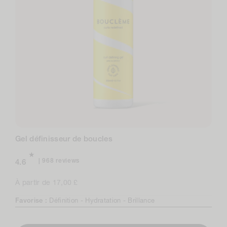
Gel définisseur de boucles
968
968 reviews
4.6
total
reviews
Prix
À partir de 17,00 £
normal
Favorise :
Définition -
Hydratation -
Brillance