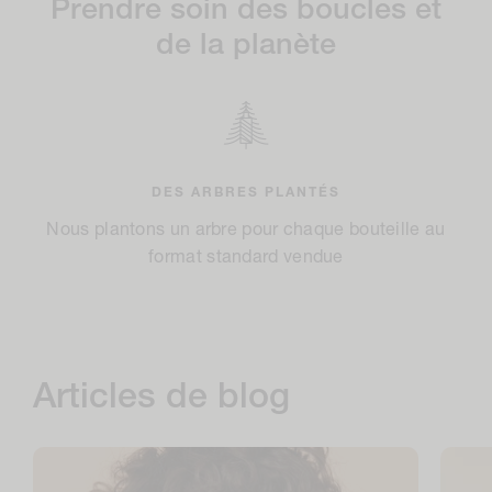
Prendre soin des boucles et
de la planète
DES EMBALLAGES PRODUISANT PEU DE DÉCHETS
DES RESSOURCES RESPONSABLES
DES CAUSES DÉFENDUES
DES ARBRES PLANTÉS
Notre production est neutre en carbone et économe
Nous soutenons les communautés par le biais de
Nous plantons un arbre pour chaque bouteille au
Nos emballages sont fabriqués à partir de
matériaux recyclés et renouvelables
campagnes de collecte de fonds
format standard vendue
en eau
Articles de blog