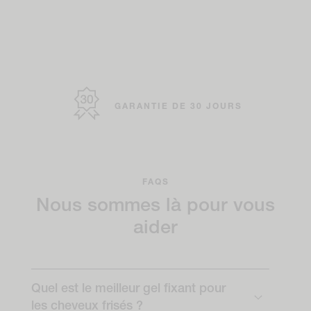
LIVRAISON GRATUITE À PARTIR DE 40 £ /
59 €*
NATURELLEMENT PUISSANT
CERTIFIÉ SANS CRUAUTÉ
GARANTIE DE 30 JOURS
FAQS
Nous sommes là pour vous
aider
Quel est le meilleur gel fixant pour
les cheveux frisés ?