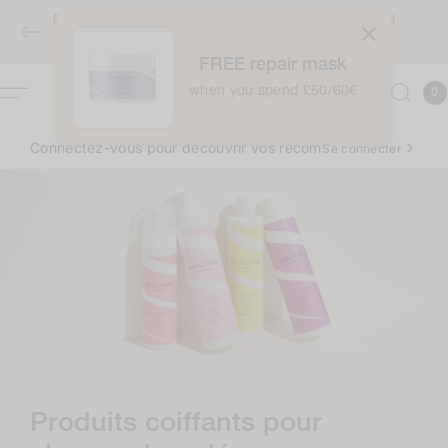
Accéder
Free full-sized Intensive Moisture Treatment when you spend
au
£50 / €60 - applies automatically at checkout
contenu
FREE repair mask
0
when you spend £50/60€
Panie
0
articl
Connectez-vous pour découvrir vos récompenses ✨
Se connecter
C
Produits coiffants pour