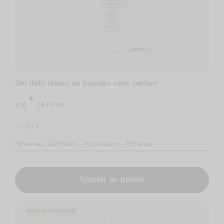
Gel définisseur de boucles sans parfum
44
44 avis
4.5
avis
au
Prix
17,00 £
total
normal
Favorise :
Définition -
Hydratation -
Brillance
Ajouter au panier
NOUVEAU ET AMÉLIORÉ