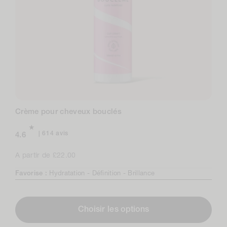
Crème pour cheveux bouclés
614
614 avis
4.6
avis
au
Prix
A partir de £22.00
total
normal
Favorise :
Hydratation -
Définition -
Brillance
Choisir les options