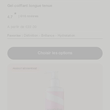
Gel coiffant longue tenue
616
616 reviews
4.7
total
reviews
Prix
A partir de £22.00
normal
Favorise :
Définition -
Brillance -
Hydratation
Choisir les options
PRODUIT RÉCOMPENSÉ