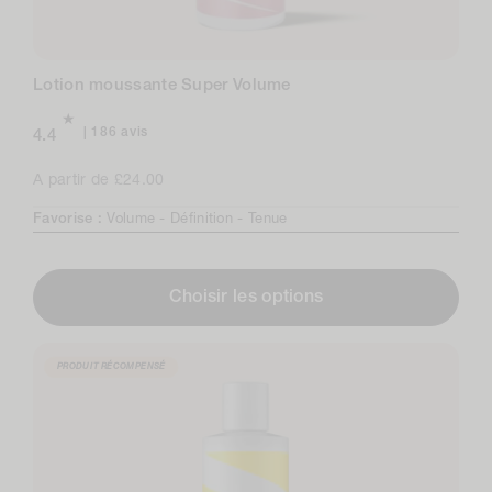
Lotion moussante Super Volume
186
186 avis
4.4
avis
au
Prix
A partir de £24.00
total
normal
Favorise :
Volume -
Définition -
Tenue
Choisir les options
PRODUIT RÉCOMPENSÉ