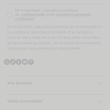
En m’inscrivant, j’accepte la politique
de
confidentialité
et les
conditions générales
d’utilisation
En m’inscrivant, j’accepte la politique de confidentialité et
les conditions générales d’utilisation et je consens à
recevoir des e-mails de la part de Bouclème concernant
les lancements de produits, les ventes et les événements.
Vous pouvez vous désinscrire à tout moment.
Instagram
TikTok
Facebook
YouTube
Pinterest
Vos boucles
Profil de boucles
Curlcare
Votre commande
Abonnez-vous et économisez