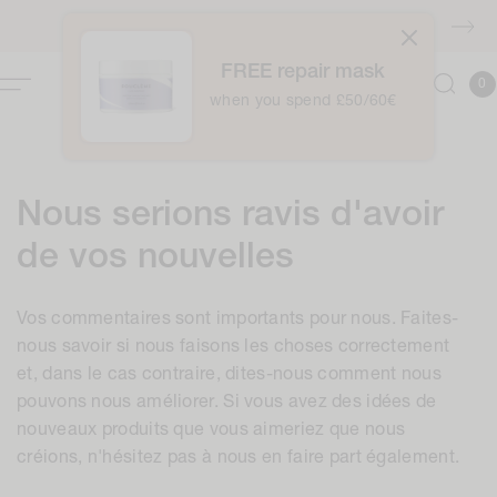
Accéder
au
Livraison GRATUITE à partir de 40 euros
contenu
FREE repair mask
0
Panie
0
articl
when you spend £50/60€
Nous serions ravis d'avoir
de vos nouvelles
Vos commentaires sont importants pour nous. Faites-
nous savoir si nous faisons les choses correctement
et, dans le cas contraire, dites-nous comment nous
pouvons nous améliorer. Si vous avez des idées de
nouveaux produits que vous aimeriez que nous
créions, n'hésitez pas à nous en faire part également.