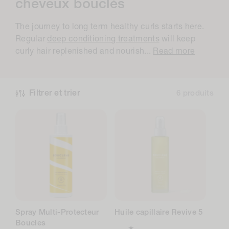
o
cheveux bouclés
l
The journey to long term healthy curls starts here.
l
Regular
deep conditioning treatments
will keep
e
curly hair replenished and nourish...
Read more
c
t
Filtrer et trier
6 produits
i
o
n
:
Spray Multi-Protecteur
Huile capillaire Revive 5
Boucles