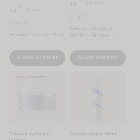
160
160 avis
4.6
avis
23
23 avis
4.8
au
avis
Prix
31,00 £
total
au
Prix
22,00 £
normal
total
Favorise :
Résistance -
normal
Favorise :
Protection -
Force
Définition -
Brillance
Ajouter au panier
Ajouter au panier
PRODUIT RÉCOMPENSÉ
Masque hydratant
Booster de protéines