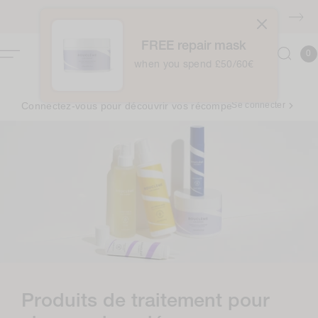
Accéder
au
Livraison GRATUITE à partir de 40 euros
contenu
FREE repair mask
0
Panie
0
articl
when you spend £50/60€
Connectez-vous pour découvrir vos récompenses ✨
Se connecter
C
Produits de traitement pour