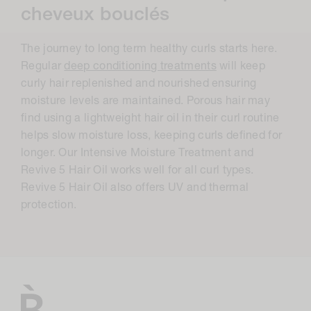
o
cheveux bouclés
l
The journey to long term healthy curls starts here.
l
Regular
deep conditioning treatments
will keep
e
curly hair replenished and nourished ensuring
c
moisture levels are maintained. Porous hair may
find using a lightweight hair oil in their curl routine
t
helps slow moisture loss, keeping curls defined for
i
longer. Our Intensive Moisture Treatment and
o
Revive 5 Hair Oil works well for all curl types.
Revive 5 Hair Oil also offers UV and thermal
n
protection.
: