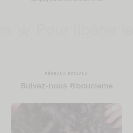
Pour libérer les
b
RÉSEAUX SOCIAUX
Suivez-nous @boucleme