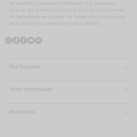
les conditions générales d’utilisation et je consens à
recevoir des e-mails de la part de Bouclème concernant
les lancements de produits, les ventes et les événements.
Vous pouvez vous désinscrire à tout moment.
Instagram
TikTok
Facebook
YouTube
Pinterest
Vos boucles
Profil de boucles
Curlcare
Votre commande
Abonnez-vous et économisez
FAQ
Routines boucles
Livraison
Bouclème
Retours
Qui sommes-nous ?
Formulaire de rétractation
Notre impact positif
Le Club