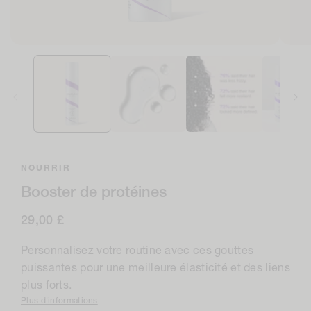
Ouvrir
Ouvri
le
le
média
médi
1
2
dans
en
la
moda
modale
NOURRIR
Booster de protéines
Prix
29,00 £
normal
Personnalisez votre routine avec ces gouttes
puissantes pour une meilleure élasticité et des liens
plus forts.
Plus d'informations