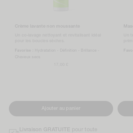
Crème lavante non moussante
Masq
Un co-lavage nettoyant et revitalisant idéal
Un t
pour les boucles sèches.
prim
Favorise :
Hydratation -
Définition -
Brillance -
Favo
Cheveux secs
Prix
17,00 £
normal
Ajouter au panier
Livraison GRATUITE
pour toute