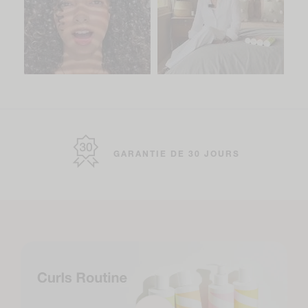
NATURELLEMENT PUISSANT
CERTIFIÉ SANS CRUAUTÉ
GARANTIE DE 30 JOURS