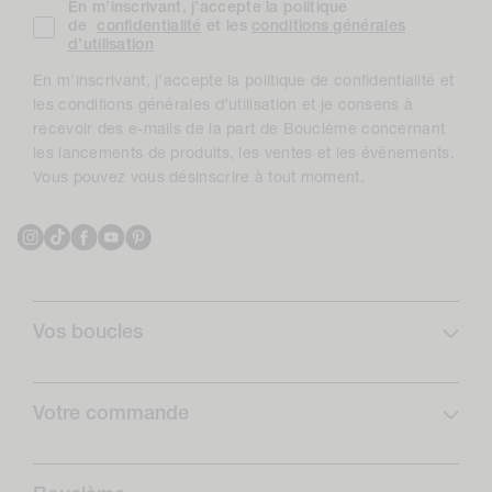
En m’inscrivant, j’accepte la politique
de
confidentialité
et les
conditions générales
d’utilisation
En m’inscrivant, j’accepte la politique de confidentialité et
les conditions générales d’utilisation et je consens à
recevoir des e-mails de la part de Bouclème concernant
les lancements de produits, les ventes et les événements.
Vous pouvez vous désinscrire à tout moment.
Instagram
TikTok
Facebook
YouTube
Pinterest
Vos boucles
Profil de boucles
Curlcare
Votre commande
Abonnez-vous et économisez
FAQ
Routines boucles
Livraison