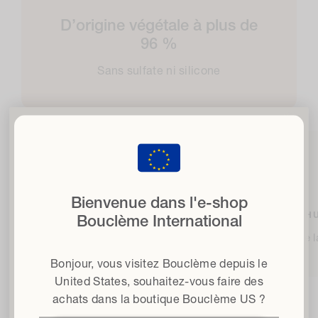
D’origine végétale à plus de
96 %
Sans sulfate ni silicone
Libérez vos boucles
fe
avec 15% de réduction
lorsque vous vous inscrivez à notre lettre d'information
Bienvenue dans l'e-shop
E-mail
ALOE VERA BIOLOGIQUE
H
Bouclème International
Nettoie et revitalise
Renforce la
Type de cheveux
Bonjour, vous visitez Bouclème depuis le
Conditions générales d'utilisation
J'accepte les conditions générales*.
United States
, souhaitez-vous faire des
achats dans la boutique Bouclème US ?
Obtenir 15 % de réduction