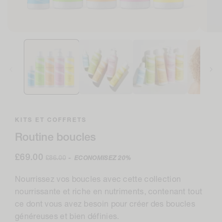
Ouvrir
Ouvri
le
le
média
médi
1
2
dans
en
la
moda
modale
KITS ET COFFRETS
Routine boucles
Prix
£69.00
Prix
£86.00
-
ECONOMISEZ
20%
de
normal
vente
Nourrissez vos boucles avec cette collection
nourrissante et riche en nutriments, contenant tout
ce dont vous avez besoin pour créer des boucles
généreuses et bien définies.