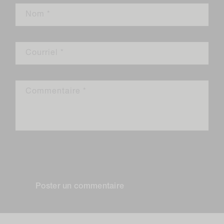
Nom
*
Courriel
*
Commentaire
*
Veuillez noter que les commentaires doivent être approuvés
avant d'être publiés.