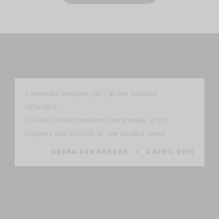
1 commentaire
J'aimerais essayer, car j'ai des boucles
naturelles.
J'ai été blonde pendant des années, et j'ai
toujours des frisottis et une couleur terne.
DEBRA ANN NENDAZ
4 AVRIL 2025
Laissez un commentaire