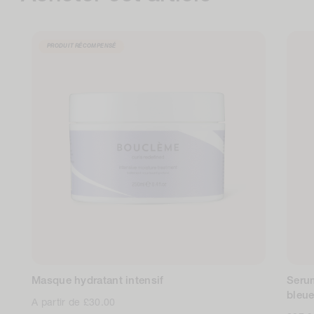
PRODUIT RÉCOMPENSÉ
Masque hydratant intensif
Serum
bleu
Prix
A partir de £30.00