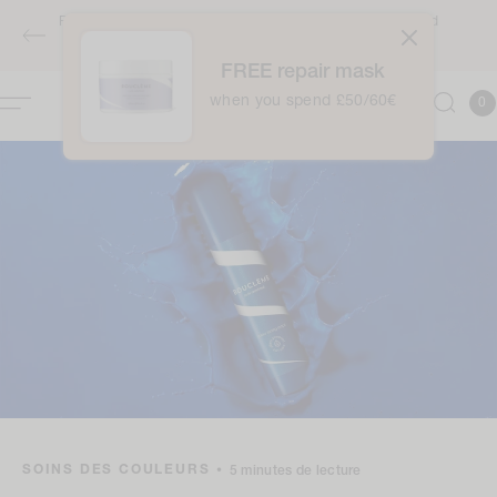
Accéder
Free full-sized Intensive Moisture Treatment when you spend
au
£50 / €60 - applies automatically at checkout
contenu
FREE repair mask
0
when you spend £50/60€
Panie
0
articl
SOINS DES COULEURS
•
5 minutes de lecture