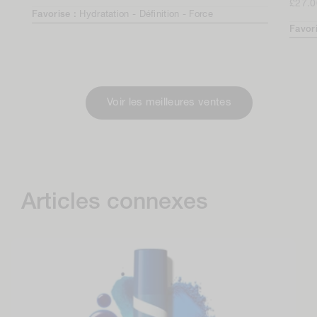
normal
Prix
£27.0
Favorise :
Hydratation -
Définition -
Force
norma
Favor
Voir les meilleures ventes
Articles connexes