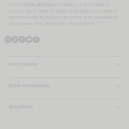
les conditions générales d’utilisation et je consens à
recevoir des e-mails de la part de Bouclème concernant
les lancements de produits, les ventes et les événements.
Vous pouvez vous désinscrire à tout moment.
Instagram
TikTok
Facebook
YouTube
Pinterest
Vos boucles
Profil de boucles
Curlcare
Votre commande
Abonnez-vous et économisez
FAQ
Routines boucles
Livraison
Bouclème
Retours
Qui sommes-nous ?
Formulaire de rétractation
Notre impact positif