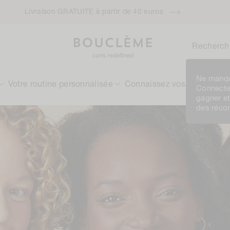
Livraison GRATUITE à partir de 40 euros
Recherch
Ne manqu
Votre routine personnalisée
Connaissez vos boucles
Connecte
gagner e
des réc