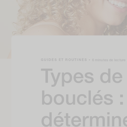
GUIDES ET ROUTINES
•
6 minutes de lecture
Types de
bouclés 
détermin