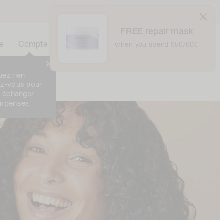
Royaume-Uni / £ GBP /
Français
FREE repair mask
0
Panier
e
Compte
Panier
when you spend £50/60€
0
Article
ez rien !
Le Club
z-vous pour
t échanger
ompenses