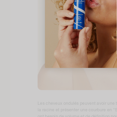
Les cheveux ondulés peuvent avoir une te
la racine et présenter une courbure en "S
ont besoin de volume et de définition po