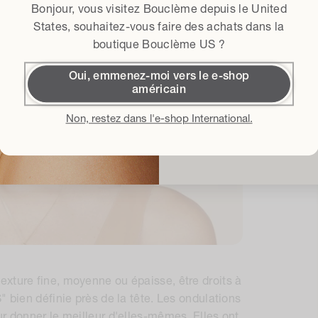
Bonjour, vous visitez Bouclème depuis le
United
Conditions généra
J'accepte les 
States
, souhaitez-vous faire des achats dans la
boutique Bouclème US ?
Obtenir 15
Oui, emmenez-moi vers le e-shop
américain
En m'inscrivant, j'accepte la
Pol
générales d'utilisation
et je con
Non, restez dans l'e-shop International.
concernant les derniers lanc
événements. Vous pouve
xture fine, moyenne ou épaisse, être droits à
" bien définie près de la tête. Les ondulations
ur donner le meilleur d'elles-mêmes. Elles ont