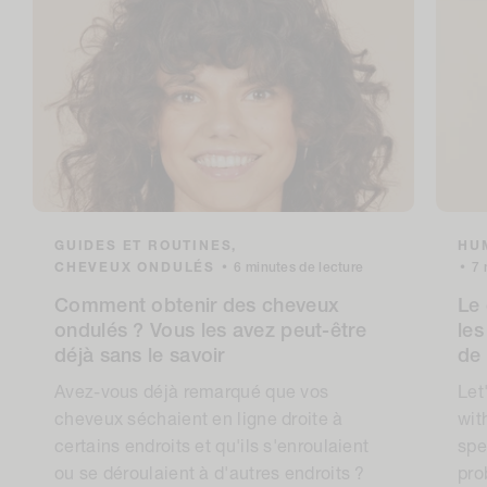
GUIDES ET ROUTINES,
HUM
CHEVEUX ONDULÉS
•
6 minutes de lecture
•
7 
Comment obtenir des cheveux
Le 
ondulés ? Vous les avez peut-être
les
déjà sans le savoir
de
Avez-vous déjà remarqué que vos
Let
cheveux séchaient en ligne droite à
wit
certains endroits et qu'ils s'enroulaient
spe
ou se déroulaient à d'autres endroits ?
pro