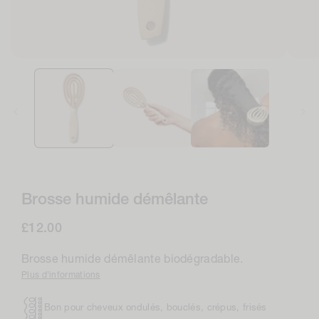
Ouvrir
Ouvri
le
le
média
médi
1
2
dans
en
la
moda
modale
Brosse humide démêlante
Prix
£12.00
normal
Brosse humide démêlante biodégradable.
Plus d'informations
Bon pour cheveux ondulés, bouclés, crépus, frisés