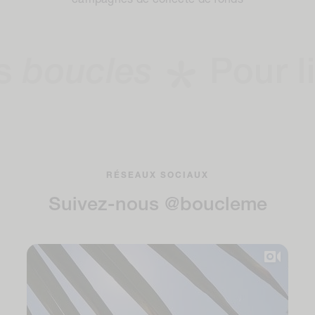
oucles
Pour libér
RÉSEAUX SOCIAUX
Suivez-nous @boucleme