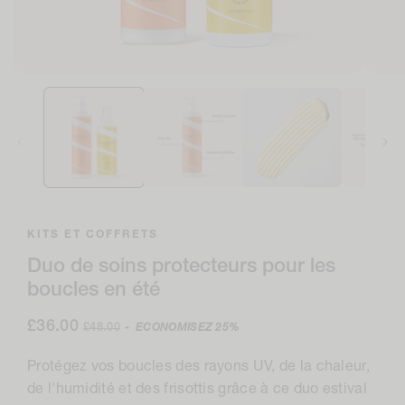
Ouvrir
Ouvri
le
le
média
médi
1
2
dans
en
la
moda
modale
KITS ET COFFRETS
Duo de soins protecteurs pour les
boucles en été
Prix
£36.00
Prix
£48.00
-
ECONOMISEZ
25%
de
normal
vente
Protégez vos boucles des rayons UV, de la chaleur,
de l'humidité et des frisottis grâce à ce duo estival