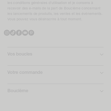
les conditions générales d’utilisation et je consens à
recevoir des e-mails de la part de Bouclème concernant
les lancements de produits, les ventes et les événements.
Vous pouvez vous désinscrire à tout moment.
Instagram
TikTok
Facebook
YouTube
Pinterest
Vos boucles
Profil de boucles
Curlcare
Votre commande
Abonnez-vous et économisez
FAQ
Routines boucles
Livraison
Bouclème
Retours
Qui sommes-nous ?
Formulaire de rétractation
Notre impact positif
Le Club