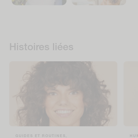
Histoires liées
GUIDES ET ROUTINES,
HUM