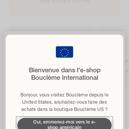
Sans sulfate ni silicone
Libérez vos boucles
fe
avec 15% de réduction
lorsque vous vous inscrivez à notre lettre d'information
ALOE VERA BIOLOGIQUE
HU
Bienvenue dans l'e-shop
Nettoie et revitalise
Ado
E-mail
Bouclème International
Type de cheveux
Bonjour, vous visitez Bouclème depuis le
Conditions générales d'utilisation
J'accepte les conditions générales*.
United States
, souhaitez-vous faire des
achats dans la boutique Bouclème US ?
Obtenir 15 % de réduction
Ingrédients
Oui, emmenez-moi vers le e-
shop américain